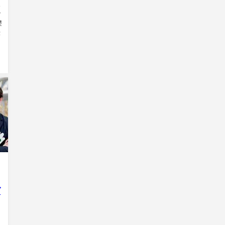
象
で
礎
伝
ブ