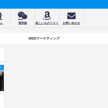
ム
質問箱
欲しいものリスト
お問い合わせ
e
WEBマーケティング
ク
シティーロック
ビジネス
高井戸が生んだ夜のバンド
炎の講演家 鴨頭嘉人の最近が
「PAELLAS」
ヤバい
2020年1月1日
2022年2月19日