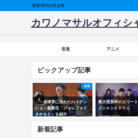
限界30代の生き様
カワノマサルオフィシ
音楽
アニメ
ピックアップ記事
ビジネス
卓球
頭嘉人の最近が
日本卓球界に現れたハイテン
東大理系卒のエリート
ション超新生「ジョレフォイ
ジシャンヒトリエ
さかもと」を紹介
2020年1月1日
2022年1月26日
新着記事