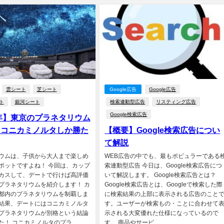
雲シート
芝シート
Google広告
Google広告
ト
銀河シート
検索連動型広告
リスティング広告
Google検索広告
2年】東京のプラネタリウム
はコニカミノルタしか勝た
【概要】Google検索広告につい
て解説
ウムは、子供から大人まで楽しめ
WEB広告の中でも、最もポピュラーである
ポットですよね！ 今回は、カップ
索連動型広告 今日は、Google検索広告につ
カスして、デートで行けば高評価
いて解説します。 Google検索広告とは？
プラネタリウムを紹介します！ カ
Google検索広告とは、Googleで検索した際
都内のプラネタリウムを制覇しま
に検索結果の上部に表示される広告のこと
結果、デートにはコニカミノルタ
す。ユーザーが検索もの・ことに合わせて
プラネタリウムが別格という結論
示される大変優れた仕様になっているので
！ コニカミノルタのプラ...
す。 商品やサービ...