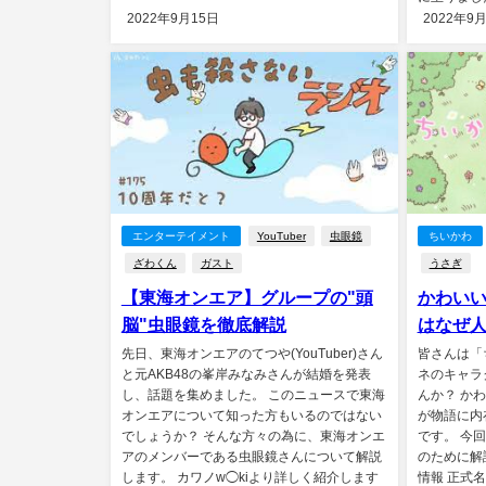
2022年9月15日
2022年9
エンターテイメント
YouTuber
虫眼鏡
ちいかわ
ざわくん
ガスト
うさぎ
【東海オンエア】グループの"頭
かわいい
脳"虫眼鏡を徹底解説
はなぜ
先日、東海オンエアのてつや(YouTuber)さん
皆さんは「
と元AKB48の峯岸みなみさんが結婚を発表
ネのキャラ
し、話題を集めました。 このニュースで東海
んか？ か
オンエアについて知った方もいるのではない
が物語に内
でしょうか？ そんな方々の為に、東海オンエ
です。 今
アのメンバーである虫眼鏡さんについて解説
のために解
します。 カワノw◯kiより詳しく紹介します
情報 正式