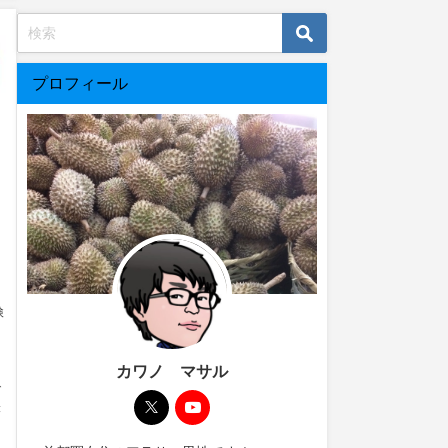
プロフィール
検
カワノ マサル
で
表