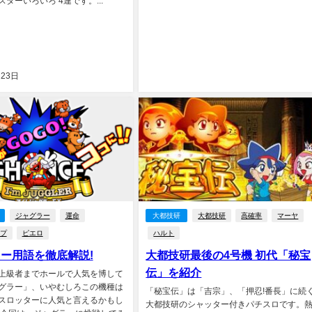
ターいろいろ 4連です。...
月23日
ジャグラー
運命
大都技研
大都技研
高確率
マーヤ
ンプ
ピエロ
ハルト
ー用語を徹底解説!
大都技研最後の4号機 初代「秘宝
伝」を紹介
上級者までホールで人気を博して
グラー」、いやむしろこの機種は
「秘宝伝」は「吉宗」、「押忍!番長」に続
スロッターに人気と言えるかもし
大都技研のシャッター付きパチスロです。