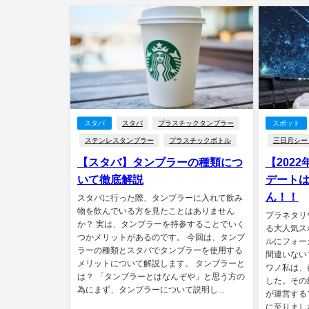
スタバ
スタバ
プラスチックタンブラー
スポット
ステンレスタンブラー
プラスチックボトル
三日月シー
【スタバ】タンブラーの種類につ
【202
いて徹底解説
デート
ん！！
スタバに行った際、タンブラーに入れて飲み
物を飲んでいる方を見たことはありません
プラネタリ
か？ 実は、タンブラーを持参することでいく
る大人気ス
つかメリットがあるのです。 今回は、タンブ
ルにフォー
ラーの種類とスタバでタンブラーを使用する
間違いない
メリットについて解説します。 タンブラーと
ワノ私は、
は？ 「タンブラーとはなんぞや」と思う方の
した。その
為にまず、タンブラーについて説明し...
が運営する
に至りました