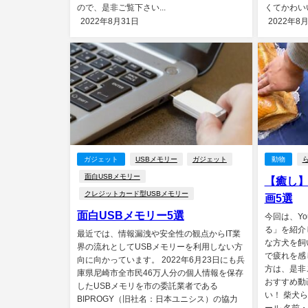
ので、是非ご覧下さい...
くてかわいい
2022年8月31日
2022年8
ガジェット
USBメモリー
ガジェット
動物
面白USBメモリー
【癒し
クレジットカード型USBメモリー
画5選
面白USBメモリー5選
今回は、Yo
る」を紹介
最近では、情報漏洩や安全性の観点からIT業
な方犬を飼
界の流れとしてUSBメモリーを利用しない方
で疲れを感
向に向かっています。 2022年6月23日にも兵
方は、是非
庫県尼崎市全市民46万人分の個人情報を保存
おすすめ動
したUSBメモリを市の委託業者である
い！ 柴犬
BIPROGY（旧社名：日本ユニシス）の協力
ール 名前・