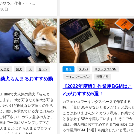
やつ」 作者・・・...
月30日
らんまる
柴犬
犬
食パン
勉強
スタバ
リラックスBGM
テイコウペンギン
河野 玄斗
】柴犬らんまるおすすめ動
【2022年度版】作業用BGMはこ
れがおすすめ5選！
uTubeで大人気の柴犬「らんま
します。 犬が好きな方柴犬が好き
カフェやコワーキングスペースで作業する
いたいけど飼えない方日々の生活
時、「良いBGMがないとダメだ！」と思っ
じ、癒しを求めている方 これらの
ことはありませんか？ カワノ私も、作業す
ご覧下さい！ カワノ急ぎの方は、
ときは必ずBGMを流しています！ そこで今
画まで一気にジャンプして下さ
回は、個人的におすすめできるYouTubeに
らんまるとは？ らんまるプロフィ
る作業用BGM【5選】を紹介したいと思いま
・・らんまる（名付...