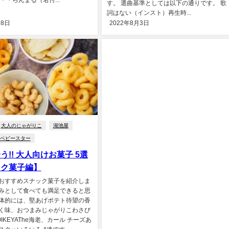
す。 選曲基準としては以下の通りです。 歌
詞はない（インスト）再生時...
月8日
2022年8月3日
大人のじゃがりこ
湖池屋
ベビースター
う!! 大人向けお菓子 5選
ック菓子編】
おすすめスナック菓子を紹介しま
みとして食べても満足できると思
体的には、堅あげポテト待望の香
く味、おつまみじゃがりこわさび
IKEYAThe海老、カール チーズあ