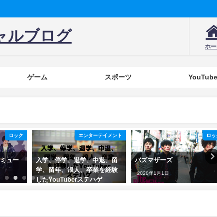
ャルブログ
ホー
ゲーム
スポーツ
YouTub
ロック
エンターテイメント
ロッ
ミュー
入学、停学、退学、中退、留
バズマザーズ
学、留年、浪人、卒業を経験
2020年1月1日
したYouTuberステハゲ
2020年10月17日