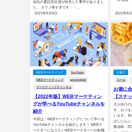
会社の委託先社員が紛失した事件がありまし
た。 カワノ怖すぎです・・...
2022年8月9日
2022年8
WEBマーケティング
YouTuber
お菓子
WEBマーケティング
winningfield
カール
マーケティングチャンネル
お酒に合
【2022年版】WEBマーケティン
【スナ
グが学べるYouTubeチャンネルを
大人向けの
す。おつま
紹介
います。具
今回は、WEBマーケティングについて学べる
ばしにんに
YouTubeチャンネルを紹介します！ WEBマ
醤油味、KO
ーケターになりたいWEBマーケターへの転職