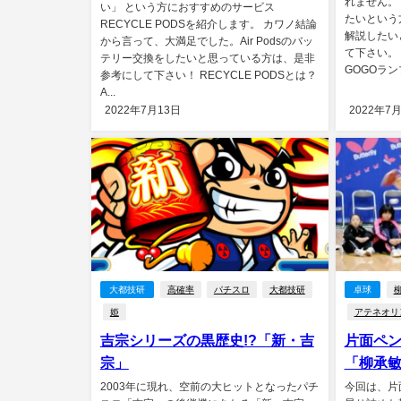
れません。
い」 という方におすすめのサービス
たいという
RECYCLE PODSを紹介します。 カワノ結論
解説したい
から言って、大満足でした。Air Podsのバッ
て下さい。 
テリー交換をしたいと思っている方は、是非
GOGOラン
参考にして下さい！ RECYCLE PODSとは？
A...
2022年7月13日
2022年7
大都技研
高確率
パチスロ
大都技研
卓球
姫
アテネオリ
吉宗シリーズの黒歴史!?「新・吉
片面ペ
宗」
「柳承
2003年に現れ、空前の大ヒットとなったパチ
今回は、片