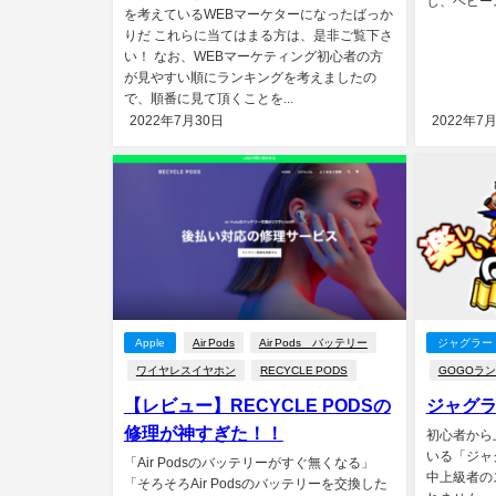
じ、ベビース
を考えているWEBマーケターになったばっか
りだ これらに当てはまる方は、是非ご覧下さ
い！ なお、WEBマーケティング初心者の方
が見やすい順にランキングを考えましたの
で、順番に見て頂くことを...
2022年7月30日
2022年7
Apple
Air Pods
Air Pods バッテリー
ジャグラー
ワイヤレスイヤホン
RECYCLE PODS
GOGOラ
【レビュー】RECYCLE PODSの
ジャグラ
修理が神すぎた！！
初心者から
いる「ジャ
「Air Podsのバッテリーがすぐ無くなる」
中上級者の
「そろそろAir Podsのバッテリーを交換した