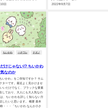
月10日
2022年9月7日
ちいかわ
ハチワレ
ナガノ
だけじゃない!? ちいかわ
人気なのか
ちいかわ」をご存知ですか？ サム
クターです。最近よく見かけませ
わいいだけでなく、ブラックな要素
在しており、大人にも大人気なの
回は、ちいかわを詳しく知らない方
説したいと思います。 概要 基本
名称・・・「ちいかわ なんか小さ