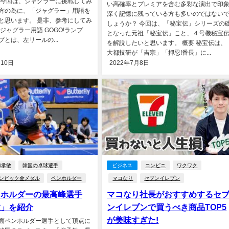
 今回は、ジャグラーに挑戦してみ
い高確率とプレミアを含む多彩な演出で印
方の為に、「ジャグラー」用語を
深く記憶に残っている方も多いのではない
と思います。 是非、参考にしてみ
しょうか？ 今回は、「秘宝伝」シリーズの
ジャグラー用語 GOGO!ランプ
となった元祖「秘宝伝」こと、４号機秘宝
プとは、左リールの...
を解説したいと思います。 概要 秘宝伝は、
大都技研が「吉宗」「押忍!番長」に...
月10日
2022年7月8日
柳承敏
韓国の卓球選手
ビジネス
コンビニ
ワクワク
ンピック金メダル
ペンホルダー
マコなり
セブンイレブン
ンホルダーの最高峰選手
マコなり社長がおすすめするセ
敏」を紹介
ンイレブンで買うべき商品TOP5
が美味すぎた!
面ペンホルダー選手として頂点に