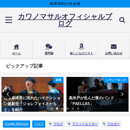
限界30代の生き様
カワノマサルオフィシャルブ
ログ
ホーム
質問箱
欲しいものリスト
お問い合わせ
ピックアップ記事
卓球
シティーロック
日本卓球界に現れたハイテンショ
高井戸が生んだ夜のバンド
ン超新生「ジョレフォイさかも
「PAELLAS」
と」を紹介
2020年1月1日
2022年1月26日
Google AdSense
ブログ
ブログ
アフィリエイター
ブロガー