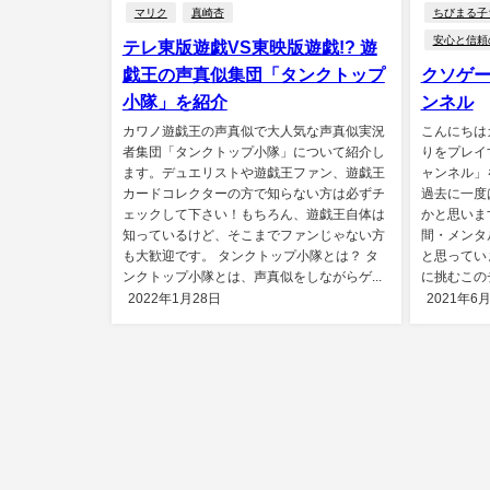
マリク
真崎杏
ちびまる子
安心と信頼
テレ東版遊戯VS東映版遊戯!? 遊
戯王の声真似集団「タンクトップ
クソゲー
小隊」を紹介
ンネル
カワノ遊戯王の声真似で大人気な声真似実況
こんにちは
者集団「タンクトップ小隊」について紹介し
りをプレイ
ます。デュエリストや遊戯王ファン、遊戯王
ャンネル」
カードコレクターの方で知らない方は必ずチ
過去に一度
ェックして下さい！もちろん、遊戯王自体は
かと思いま
知っているけど、そこまでファンじゃない方
間・メンタ
も大歓迎です。 タンクトップ小隊とは？ タ
と思ってい
ンクトップ小隊とは、声真似をしながらゲ...
に挑むこの
2022年1月28日
2021年6