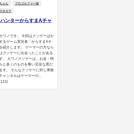
ちゃん
プロゴルファー猿
のタカラ
ハンターからすまAチャ
カワノです。 今回はクソゲーばか
するゲーム実況者「からすまAチ
を紹介します。 ゲーマーの方なら
はクソゲーに出会ったことがある
す。 カワノクソゲーは、お金・時
ルと多くのものを奪い完全な悪だ
ます。 そんなクソゲーに対し果敢
チャンネルはゲーマーの...
月12日