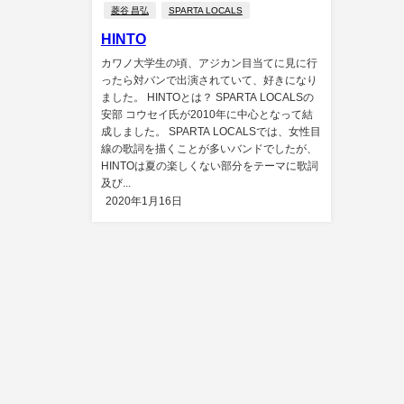
菱谷 昌弘
SPARTA LOCALS
HINTO
カワノ大学生の頃、アジカン目当てに見に行
ったら対バンで出演されていて、好きになり
ました。 HINTOとは？ SPARTA LOCALSの
安部 コウセイ氏が2010年に中心となって結
成しました。 SPARTA LOCALSでは、女性目
線の歌詞を描くことが多いバンドでしたが、
HINTOは夏の楽しくない部分をテーマに歌詞
及び...
2020年1月16日