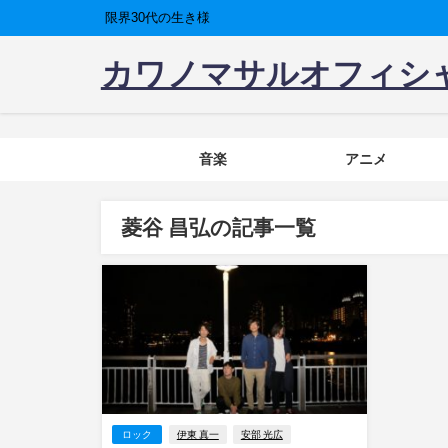
限界30代の生き様
カワノマサルオフィシ
音楽
アニメ
菱谷 昌弘の記事一覧
ロック
伊東 真一
安部 光広