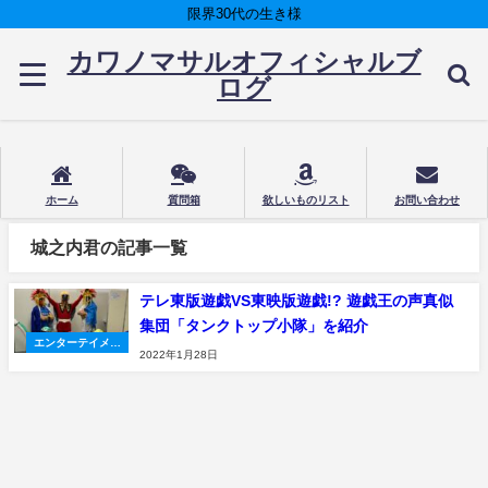
限界30代の生き様
カワノマサルオフィシャルブ
ログ
ホーム
質問箱
欲しいものリスト
お問い合わせ
城之内君の記事一覧
テレ東版遊戯VS東映版遊戯!? 遊戯王の声真似
集団「タンクトップ小隊」を紹介
エンターテイメン
2022年1月28日
ト