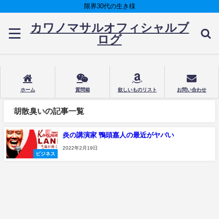
限界30代の生き様
カワノマサルオフィシャルブ
ログ
ホーム
質問箱
欲しいものリスト
お問い合わせ
胡散臭いの記事一覧
炎の講演家 鴨頭嘉人の最近がヤバい
2022年2月19日
ビジネス