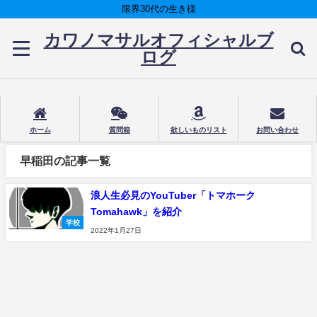
限界30代の生き様
カワノマサルオフィシャルブ
ログ
ホーム
質問箱
欲しいものリスト
お問い合わせ
早稲田の記事一覧
浪人生必見のYouTuber「トマホーク
Tomahawk」を紹介
学校
2022年1月27日