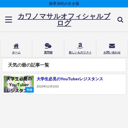
限界30代の生き様
カワノマサルオフィシャルブ
ログ
ホーム
質問箱
欲しいものリスト
お問い合わせ
天気の爺の記事一覧
大学生必見のYouTuberレジスタンス
2020年12月10日
学校