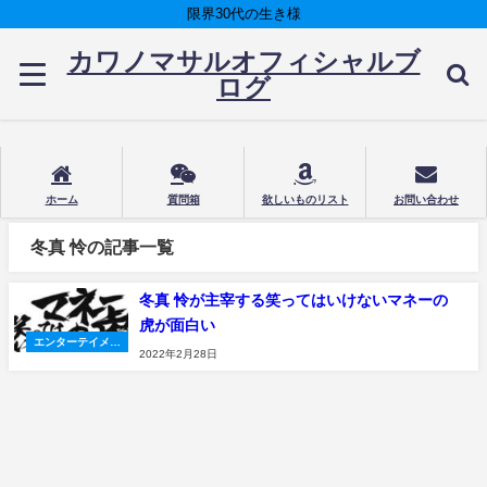
限界30代の生き様
カワノマサルオフィシャルブ
ログ
ホーム
質問箱
欲しいものリスト
お問い合わせ
冬真 怜の記事一覧
冬真 怜が主宰する笑ってはいけないマネーの
虎が面白い
エンターテイメン
2022年2月28日
ト